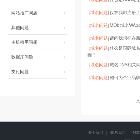
域名问题
仅在我司注册了
网站推广问题
[
]
域名问题
MObi域名WA
[
]
其他问题
域名问题
请问我想把在
[
]
主机租用问题
域名问题
什么是国际域
[
]
缀？
数据库问题
域名问题
域名DNS相关
[
]
支付问题
域名问题
如何为企业品
[
]
文
关于我们
|
联系我们
|
付款