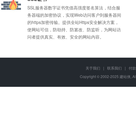
SSL服务器数字证书凭借高强度签名算法，结合服
务器端的加密协议，实现Web访问客户到服务器间
的https加密传输。提供全站Https安全解决方案，
使网站可信，防劫持、防篡改、防监听，为网站访
问者提供真实、有效、安全的网站内容。
关于我们
|
联系我们
|
付款
Q
我不懂程序，能使用建站侠的虚拟主机吗？
Copyright © 2002-2025 建站侠, A
您好，我们所有的
虚拟主机
都自带强大的管理面板，即使你不懂程序
A
老品牌
推荐使用我司的
云建站
、
成品网站
，不用懂程序，只需要添加网站
15年品质保障，主机严选品
牌，市场份额持续增长
Q
建站侠的虚拟主机支持多站点吗？
你好，我们的虚拟主机部分型号是支持多站点的，具体到各个型号，
A