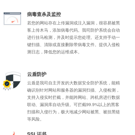
空间大小:
空间大小:
空间大小:
空间大小:
1G+赠送100M
2G+赠
1G+赠
1G+赠
空间大小:
空间大小:
1G+赠送200M
200M+赠送40M
病毒查杀及监控
立即购买
查看详情
立即购
立即购
立即购
若您的网站存在上传漏洞或注入漏洞，很容易被黑
立即购买
立即购买
查看详情
查看详情
客上传木马，添加病毒代码。我司防护系统会自动
进行挂马检测，并及时提示您处理。还支持手动一
键扫描、清除或直接删除带病毒文件。提供入侵检
测日志，降低您的运维成本。
云盾防护
云盾是我司自主开发的大数据安全防护系统，能精
确识别针对网站和服务器的漏洞扫描、入侵检测，
支持入侵实时拦截，并能跨网站、跨机房进行数据
联动、漏洞库自动升级。可拦截99.9%以上的黑客
扫描和入侵行为，极大地减少网站被黑、被挂黑链
等风险。
SSL证书