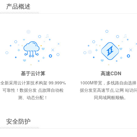
产品概述
香
ASP.NET商用型 1G
香港体验型 200M
云峰A型 1G
188
398
188
元/年
元/年
元/年
网页空间
1G
1G
25G
50G
10G
MSSQL 100M
MSSQL 50M
Mysql 50M
2G
1G
1G
基于云计算
高速CDN
网页空间
网页空间
每月流量
每月流量
每月流量
数据库配置
数据库配置
数据库配置
网页空间
网页空间
网页空间
全新采用云计算技术构架 99.999%
1000M带宽，多线路自由选择
可靠性！数据分发 点故障自动检
据分发至高速节点,让网 站访
操作系统:
操作系统:
操作系统:
操作系统:
操作系统:
操作系统:
Windows2012、Windows2008、
Windows2012、Windows2008
Windows2012、Windows2008、
Wind
Linux
Wind
Linux
Linux
测、动态分配！
同局域网般顺畅。
数据库:
数据库:
数据库:
数据库:
SQL Server 2008、MySQL5
SQL S
MySQ
SQL S
数据库:
数据库:
SQL Server 2008、MySQL5
MySQL5
支持语言:
支持语言:
支持语言:
支持语言:
Html/asp/php/cgi/aspx
Html/a
Jsp
Html/a
支持语言:
支持语言:
Html/asp/php/cgi/aspx
Html/asp/php/cgi
安全防护
机房地区:
机房地区:
机房地区:
机房地区:
国内电信
国内多
国内双
港台
机房地区:
机房地区:
国内双线/BGP机房
港台机房
赠送邮箱:
赠送邮箱:
赠送邮箱:
赠送邮箱:
5G
5G
5G
5G
赠送邮箱:
赠送邮箱:
5G
5G