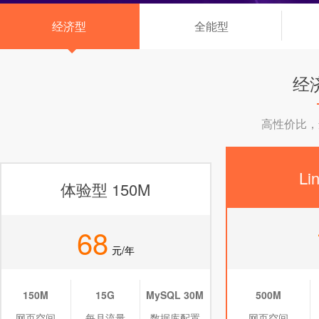
经济型
全能型
◆
经
高性价比，
Li
体验型 150M
68
元/年
150M
15G
MySQL 30M
500M
网页空间
每月流量
数据库配置
网页空间