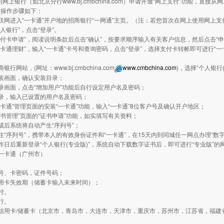
的网上银行（如北京分行www.bj.cmbchina.com）申请开通“网上支付”功能，
体操作步骤如下：
联网进入“一卡通”开户地的招商银行“一网通”主页。（注：若您首次在网上使用网上支
个人银行”，点击“登录”。
支付卡申请”，阅读说明条款后点击“确认”，按要求顺序输入有关客户信息，然后点击“
一卡通理财”，输入“一卡通”卡号和查询密码，点击“登录”，选择支付卡转帐即可进行“
银行网站，(网址：www.bj.cmbchina.com
www.cmbchina.com
)，选择“个人银行
装画面，确认安装目录；
录画面，点击“增加用户”功能后自行设定用户名及密码；
录，输入已设置的用户名及密码；
一卡通”管理页面的安装“一卡通”功能，输入“一卡通”8位客户号及确认开户地区；
证书管理”页面的“证书申请”功能，如实填写有关资料；
成后系统将自动产生“序列号”；
住“序列号”，携带本人的有效身份证件和“一卡通”，在15天内到同城任一网点办理“数字
作日后重新登录“个人银行(专业版)”，系统自动下载数字证书后，即可进行“专业版”的
一卡通（广州市）
：
号、卡密码，证件号码；
用卡失效期（储蓄卡输入未来时间）；
付。
行。
信用卡/储蓄卡（北京市，青岛市，大连市，天津市，重庆市，苏州市，江苏省，福建
：