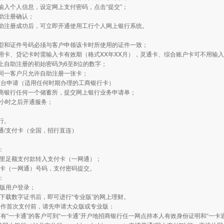
输入个人信息，设定网上支付密码，点击“提交”；
助注册确认；
自助注册成功后，可立即开通使用工行个人网上银行系统。
：
类型和证件号码必须与客户申领该卡时所使用的证件一致；
用卡、贷记卡时需输入卡有效期（格式XX年XX月），灵通卡、综合账户卡可不用输
上自助注册的初始密码为6至8位的数字；
同一客户只允许自助注册一张卡；
柜台申请（适用任何时期办理的工商银行卡）
工商银行任何一个储蓄所，提交网上银行业务申请单；
4小时之后开通服务；
行。
通/支付卡（全国，招行直连）
：
：
通里足额支付款转入支付卡（一网通）；
付卡（一网通）号码，支付密码提交。
：
业版用户登录；
动下载数字证书后，即可进行“专业版”的网上理财。
操作首次支付前，请先申请大众版或专业版：
有“一卡通”的客户可到“一卡通”开户地招商银行任一网点持本人有效身份证明和“一卡