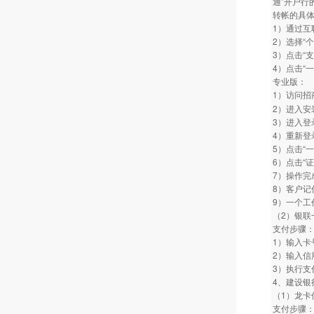
通”开户行
转帐的具
1）通过互
2）选择“
3）点击“
4）点击“
专业版：
1）访问招商
2）进入安
3）进入登
4）重新登
5）点击“
6）点击“
7）操作完
8）客户记
9）一个工
（2）银联
支付步骤
1）输入卡
2）输入信
3）执行支
4、建设银
（1）龙卡
支付步骤