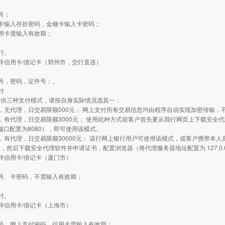
：
号；
卡输入存折密码，金穗卡输入卡密码；
用卡需输入有效期；
行。
洋信用卡/借记卡（郑州市，交行直连）
：
号，密码，证件号；。
付
提供三种支付模式，请按自身实际情况选其一：
，无代理，日交易限额500元； 网上支付所有交易信息均由程序自动实现加密传输
，有代理，日交易限额3000元； 使用此种方式前客户首先要从我行网页上下载安全
0.1 端口配置为8080），即可使用该模式。
，有代理，日交易限额30000元； 该行网上银行用户可使用该模式，或客户携带本人
，然后下载安全代理软件并申请证书，配置浏览器（将代理服务器地址配置为 127.0.0
洋信用卡/借记卡（厦门市）
：
号、卡密码，不需输入有效期；
付。
洋信用卡/借记卡（上海市）
：
号、网上支付密码，信用卡需输入有效期；