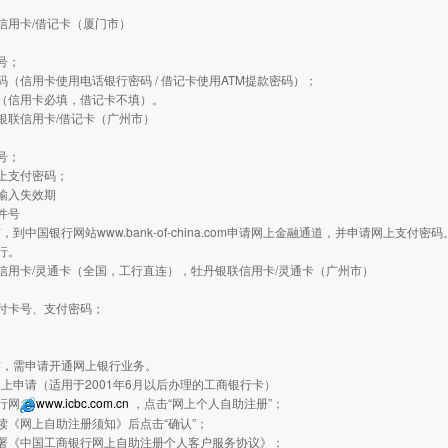
信用卡/借记卡（厦门市）
：
号；
码（信用卡使用电话银行密码 / 借记卡使用ATM提款密码）；
（信用卡必填，借记卡不填）。
银联信用卡/借记卡（广州市）
：
号；
上支付密码；
输入失效期
件号
到中国银行网站www.bank-of-china.com申请网上金融通道，并申请网上支付密码
行。
信用卡/灵通卡（全国，工行直连），牡丹银联信用卡/灵通卡（广州市）
：
付卡号、支付密码；
前，需申请开通网上银行业务。
上申请（适用于2001年6月以后办理的工商银行卡）
行网
www.icbc.com.cn
，点击“网上个人自助注册”；
读《网上自助注册须知》后点击“确认”；
签署《中国工商银行网上自助注册个人客户服务协议》；