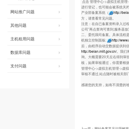
点击 管理中心->虚拟主机管理
进行登记，也可能会被系统关闭
网站推广问题
产业部备案系统（
http://bei
方，请查看常见问题。
注意：在自已备案资料录入过程
其他问题
公司”再点查询可查到;服务器
二、委托我司备案。具体流程是：
主机租用问题
机独立控制面板:
http://www
后，由程序自动交数据提供到
http://beian.miit.gov.cn/
。我们
数据库问题
询。大概需要20天左右得到审
核，如果审核通过，你需要根
支付问题
管理中心->虚拟主机管理->虚
审核不通过,站点随时被相关部门
感谢您的支持，如有不清楚的地方，欢迎
上一篇：
网站备案常见问题解答