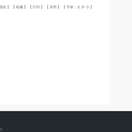
朋友
】 【
收藏
】 【
打印
】 【
关闭
】 【 字体：
大
中
小
】
25