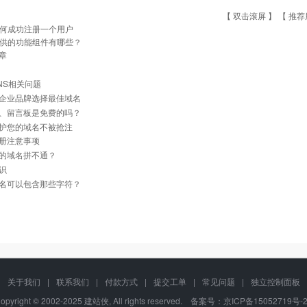
【 双击滚屏 】 【
推荐
何成功注册一个用户
供的功能组件有哪些？
章
NS相关问题
企业品牌选择最佳域名
、留言板是免费的吗？
护您的域名不被抢注
册注意事项
的域名拼不通？
识
名可以包含那些字符？
关于我们
|
联系我们
|
付款方式
|
提交工单
|
常见问题
|
独立控制面板
opyright © 2002-2025 建站侠, All rights reserved. 备案号：
京ICP备15052719号-