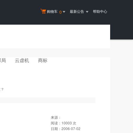
购物车
最新公告
帮助中心
0
邮局
云虚机
商标
过？
来源：
阅读：
10003
次
日期：
2006-07-02