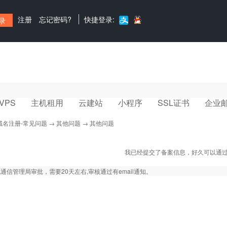
注册
忘记密码?
快捷登录:
VPS
主机租用
云建站
小程序
SSL证书
企业
域名注册-常见问题
→
其他问题
→ 其他问题
我已经提交了备案信息，好久可以通
通信管理局审批，需要20天左右,审核通过有email通知。