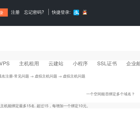
注册
忘记密码?
快捷登录:
VPS
主机租用
云建站
小程序
SSL证书
企业
域名注册-常见问题
→
虚拟主机问题
→ 虚拟主机问题
一个空间能否绑定多个域名？
主机能绑定最多15名. 超过15，每增加一个绑定10元。