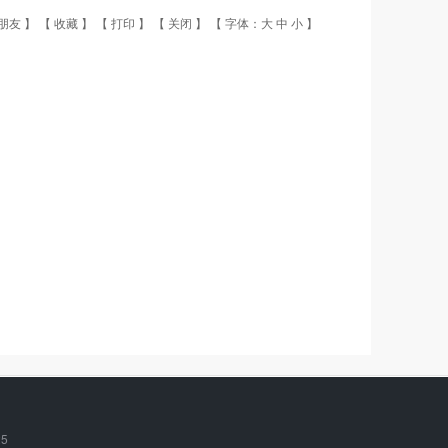
朋友
】 【
收藏
】 【
打印
】 【
关闭
】 【 字体：
大
中
小
】
25