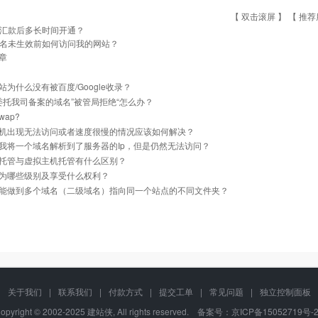
【 双击滚屏 】 【
推荐
汇款后多长时间开通？
名未生效前如何访问我的网站？
章
站为什么没有被百度/Google收录？
]委托我司备案的域名”被管局拒绝“怎么办？
ap?
机出现无法访问或者速度很慢的情况应该如何解决？
我将一个域名解析到了服务器的Ip，但是仍然无法访问？
托管与虚拟主机托管有什么区别？
为哪些级别及享受什么权利？
能做到多个域名（二级域名）指向同一个站点的不同文件夹？
关于我们
|
联系我们
|
付款方式
|
提交工单
|
常见问题
|
独立控制面板
opyright © 2002-2025 建站侠, All rights reserved. 备案号：
京ICP备15052719号-