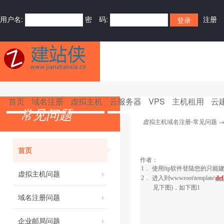
用户名:
密 码:
注册
首页
域名注册
虚拟主机
云服务器
VPS
主机租用
云
常见问题
虚拟主机域名注册-常见问题
首页
作者：
1．
使用
ftp
软件登陆您的只能
虚拟主机问题
2．
进入到
wwwroot\template\
def
见下图)，如下图
1
域名注册问题
企业邮局问题