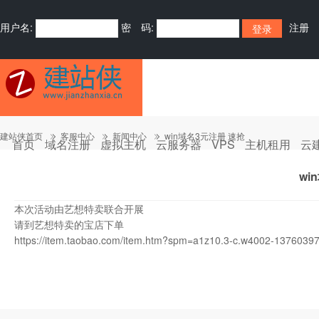
用户名:
密 码:
注册
建站侠首页
客服中心
新闻中心
win域名3元注册 速抢
首页
域名注册
虚拟主机
云服务器
VPS
主机租用
云
wi
本次活动由艺想特卖联合开展
请到艺想特卖的宝店下单
https://item.taobao.com/item.htm?spm=a1z10.3-c.w4002-137603