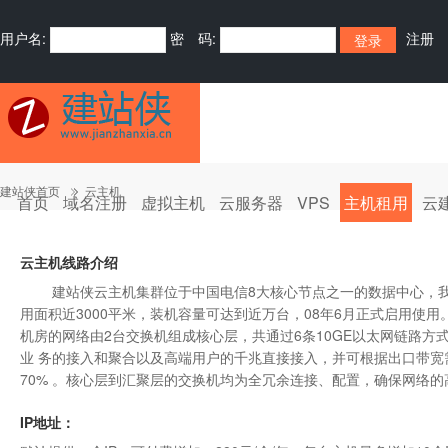
用户名:
密 码:
注册
建站侠首页
云主机
首页
域名注册
虚拟主机
云服务器
VPS
主机租用
云
云主机线路介绍
建站侠云主机集群位于中国电信8大核心节点之一的数据中心，我司技
用面积近3000平米，装机容量可达到近万台，08年6月正式启用使用
机房的网络由2台交换机组成核心层，共通过6条10GE以太网链路方式上
业 务的接入和聚合以及高端用户的千兆直接接入，并可根据出口带
70% 。核心层到汇聚层的交换机均为全冗余连接、配置，确保网络
IP地址：