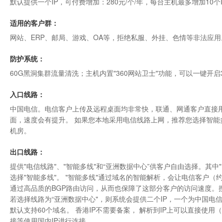
默认提供一个IP，可付费增加：280元/个/年，每台主机最多增加10个
适用的客户群：
网站、ERP、邮局、游戏、OA等，拒绝私服、外挂、色情等非法应用
防护系统：
60G黑洞集群流量清洗；主机内置"
360网站卫士
"功能，可以一键开启
入口线路：
中国电信。电信客户上传及远程桌面均非常快，联通、网通客户直接用
面，速度会有提升。 如果您本地采用电信线路上网，推荐您选择智能
机房
。
出口线路：
提供"电信线路"、"智能多线"和“亚洲数据中心”供客户自由选择。其
选择"智能多线"。 "智能多线"通过域名的智能解析，会让电信客户（约
通过高品质的BGP路由访问，从而也保障了这部分客户的访问速度。搜
若选择线路为“
亚洲数据中心"
，则系统会提供二个IP，一个为中国电信
默认支持60个域名。 香港IP不需要备案， 解析到IP上可以直接使
接等使用国内IP进行连接。