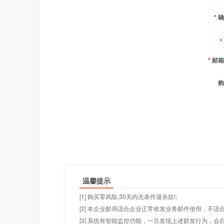
*
确
*
*
邮箱
购
温馨提示
[1] 购买零风险,30天内无条件退余款!;
[2] 本企业邮局适合企业正常收发业务邮件使用，不
[3] 系统有智能监控功能，一旦发现上述群发行为，会