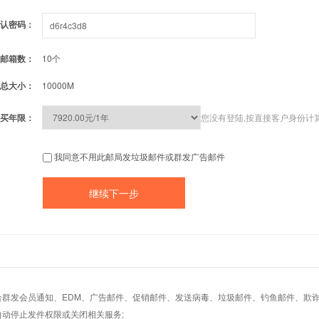
认密码：
邮箱数：
10个
总大小：
10000M
买年限：
您没有登陆,按直接客户身份计
我同意不用此邮局发垃圾邮件或群发广告邮件
适合群发会员通知、EDM、广告邮件、促销邮件、发送病毒、垃圾邮件、钓鱼邮件、欺诈
自动停止发件权限或关闭相关服务;