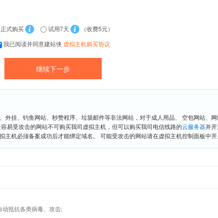
正式购买
试用7天
（收费5元）
我已阅读并同意建站侠
虚拟主机购买协议
、外挂、钓鱼网站、秒赞程序、垃圾邮件等非法网站，对于成人用品、 空包网站、
险容易受攻击的网站不可购买我司虚拟主机，但可以购买我司电信线路的
云服务器
并开
拟主机必须备案成功后才能绑定域名。 可能受攻击的网站请在虚拟主机控制面板中开启“
墙,自动抵抗各类病毒、攻击;