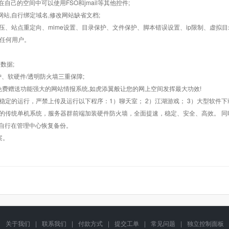
在自己的空间中可以使用FSO和jmail等其他控件;
止网站,自行绑定域名,修改网站缺省文档;
AR解压、站点重定向、mime设置、目录保护、文件保护、脚本错误设置、ip限制、虚拟
对任何用户。
数据;
护、软硬件/透明防火墙三重保障;
购，免费赠送功能强大的网站情报系统,如虎添翼般让您的网上空间发挥最大功效!
常稳定的运行，严禁上传及运行以下程序：1）聊天室； 2）江湖游戏； 3）大型软件下
般的传统单机系统，服务器群前端加装硬件防火墙，全面提速，稳定、安全、高效。 同时
以自行在管理中心恢复备份。
案。
关于我们
|
联系我们
|
付款方式
|
提交工单
|
常见问题
|
独立控制面板