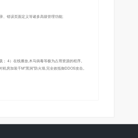
目录、错误页面定义等诸多高级管理功能;
载； 4）在线播放,木马病毒等极为占用资源的程序。
机房加装千M"黑洞"防火墙,完全效抵御DDOS攻击。