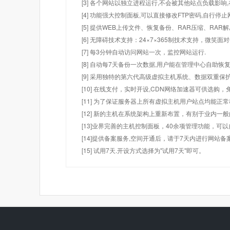
[3] 各个网站以独立进程运行,不会被其他站点负载影响,
[4] 功能强大控制面板,可以直接修改FTP密码,自行停
[5] 提供WEB上传文件、恢复备份、RAR压缩、R
[6] 无障碍技术支持：24×7×365制技术支持，微笑面
[7] 每3分钟自动访问网站一次，监控网站运行.
[8] 自动每7天备份一次数据,用户能在管理中心自助恢复
[9] 采用独特的第六代高级虚拟主机系统、数据双重保
[10] 在线支付，实时开设,CDN网络加速器可供选
[11] 为了保证服务器上所有虚拟主机用户站点均能正
[12] 新的主机在系统架构上重新布置，有别于业内一
[13]业界完善的主机控制面板，40余项管理功能，可
[14]提供备案服务,空间开通后，请于7天内进行网站备
[15] 试用7天.开设方式选择为"试用7天"即可。