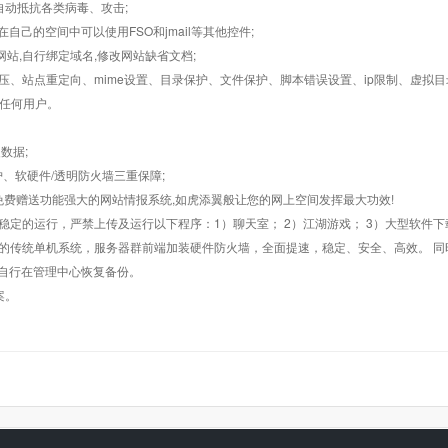
墙,自动抵抗各类病毒、攻击;
在自己的空间中可以使用FSO和jmail等其他控件;
止网站,自行绑定域名,修改网站缺省文档;
AR解压、站点重定向、mime设置、目录保护、文件保护、脚本错误设置、ip限制、虚拟
对任何用户。
数据;
护、软硬件/透明防火墙三重保障;
购，免费赠送功能强大的网站情报系统,如虎添翼般让您的网上空间发挥最大功效!
常稳定的运行，严禁上传及运行以下程序：1）聊天室； 2）江湖游戏； 3）大型软件下
般的传统单机系统，服务器群前端加装硬件防火墙，全面提速，稳定、安全、高效。 同时
以自行在管理中心恢复备份。
案。