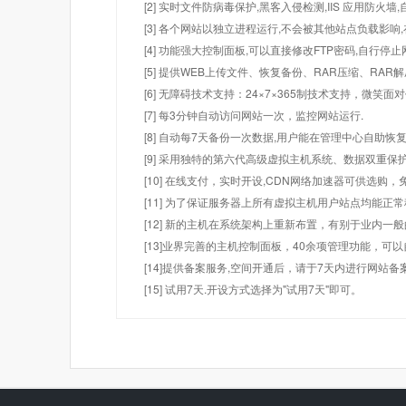
[2] 实时文件防病毒保护,黑客入侵检测,IIS 应用防火
[3] 各个网站以独立进程运行,不会被其他站点负载影响,
[4] 功能强大控制面板,可以直接修改FTP密码,自行停
[5] 提供WEB上传文件、恢复备份、RAR压缩、R
[6] 无障碍技术支持：24×7×365制技术支持，微笑面
[7] 每3分钟自动访问网站一次，监控网站运行.
[8] 自动每7天备份一次数据,用户能在管理中心自助恢复
[9] 采用独特的第六代高级虚拟主机系统、数据双重保
[10] 在线支付，实时开设,CDN网络加速器可供选
[11] 为了保证服务器上所有虚拟主机用户站点均能正
[12] 新的主机在系统架构上重新布置，有别于业内一
[13]业界完善的主机控制面板，40余项管理功能，可
[14]提供备案服务,空间开通后，请于7天内进行网站备
[15] 试用7天.开设方式选择为"试用7天"即可。