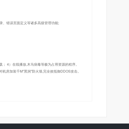
目录、错误页面定义等诸多高级管理功能;
载； 4）在线播放,木马病毒等极为占用资源的程序。
机房加装千M"黑洞"防火墙,完全效抵御DDOS攻击。