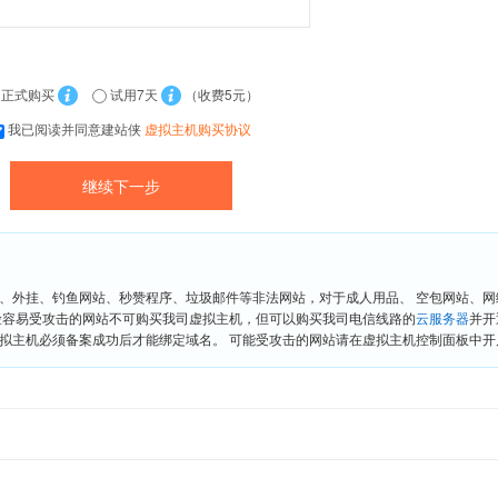
正式购买
试用7天
（收费5元）
我已阅读并同意建站侠
虚拟主机购买协议
、外挂、钓鱼网站、秒赞程序、垃圾邮件等非法网站，对于成人用品、 空包网站、
险容易受攻击的网站不可购买我司虚拟主机，但可以购买我司电信线路的
云服务器
并开
拟主机必须备案成功后才能绑定域名。 可能受攻击的网站请在虚拟主机控制面板中开启“