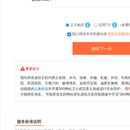
正式购买
试用7天
（收费
我已阅读并同意建站侠
虚拟主机购买
重要提示
我司所有虚拟主机均禁止色情、木马、病毒、诈骗、私服、外挂、钓鱼
院、民营医院、弓驽刀剑、赌博用具、游戏币交易、减肥丰胸类、警用
信线路的
云服务器
并开通360网站卫士或百度云加速进行安全防护。
我
才能绑定域名。 可能受攻击的网站请在虚拟主机控制面板中开启“360网
服务标准说明