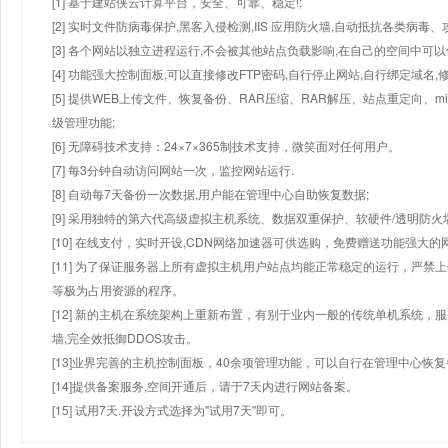
[1] 基于建站侠云计算平台，安全、可靠、稳定!;
[2] 实时文件防病毒保护,黑客入侵检测,IIS 应用防火墙,自动抵抗各类病毒、
[3] 各个网站以独立进程运行,不会被其他站点负载影响,在自己的空间中可以使用
[4] 功能强大控制面板,可以直接修改FTP密码,自行停止网站,自行绑定域名,
[5] 提供WEB上传文件、恢复备份、RAR压缩、RAR解压、站点重定向
级管理功能;
[6] 无障碍技术支持：24×7×365制技术支持，微笑面对任何用户。
[7] 每3分钟自动访问网站一次，监控网站运行.
[8] 自动每7天备份一次数据,用户能在管理中心自助恢复数据;
[9] 采用独特的第六代高级虚拟主机系统、数据双重保护、软硬件/透明防火
[10] 在线支付，实时开设,CDN网络加速器可供选购，免费赠送功能强大
[11] 为了保证服务器上所有虚拟主机用户站点均能正常稳定的运行，严禁上
等极为占用资源的程序。
[12] 新的主机在系统架构上重新布置，有别于业内一般的传统单机系统，
墙,完全效抵御DDOS攻击。
[13]业界完善的主机控制面板，40余项管理功能，可以自行在管理中心恢
[14]提供备案服务,空间开通后，请于7天内进行网站备案。
[15] 试用7天.开设方式选择为"试用7天"即可。