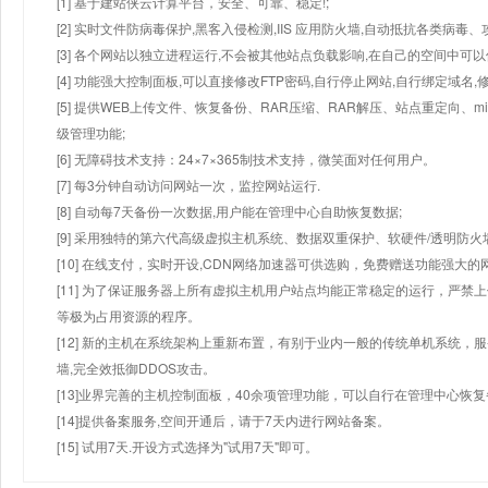
[1] 基于建站侠云计算平台，安全、可靠、稳定!;
[2] 实时文件防病毒保护,黑客入侵检测,IIS 应用防火墙,自动抵抗各类病毒、
[3] 各个网站以独立进程运行,不会被其他站点负载影响,在自己的空间中可以使用
[4] 功能强大控制面板,可以直接修改FTP密码,自行停止网站,自行绑定域名,
[5] 提供WEB上传文件、恢复备份、RAR压缩、RAR解压、站点重定向
级管理功能;
[6] 无障碍技术支持：24×7×365制技术支持，微笑面对任何用户。
[7] 每3分钟自动访问网站一次，监控网站运行.
[8] 自动每7天备份一次数据,用户能在管理中心自助恢复数据;
[9] 采用独特的第六代高级虚拟主机系统、数据双重保护、软硬件/透明防火
[10] 在线支付，实时开设,CDN网络加速器可供选购，免费赠送功能强大
[11] 为了保证服务器上所有虚拟主机用户站点均能正常稳定的运行，严禁上
等极为占用资源的程序。
[12] 新的主机在系统架构上重新布置，有别于业内一般的传统单机系统，
墙,完全效抵御DDOS攻击。
[13]业界完善的主机控制面板，40余项管理功能，可以自行在管理中心恢
[14]提供备案服务,空间开通后，请于7天内进行网站备案。
[15] 试用7天.开设方式选择为"试用7天"即可。