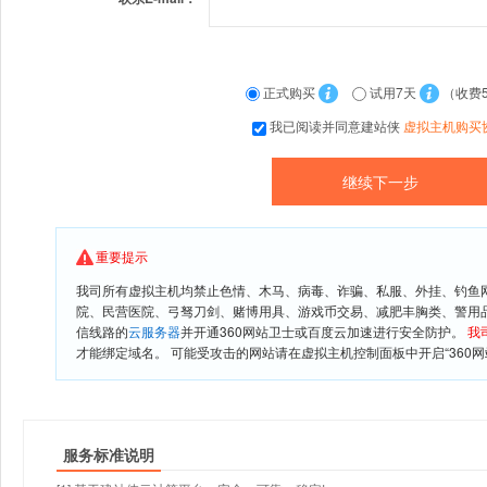
正式购买
试用7天
（收费
我已阅读并同意建站侠
虚拟主机购买
重要提示
我司所有虚拟主机均禁止色情、木马、病毒、诈骗、私服、外挂、钓鱼
院、民营医院、弓驽刀剑、赌博用具、游戏币交易、减肥丰胸类、警用
信线路的
云服务器
并开通360网站卫士或百度云加速进行安全防护。
我
才能绑定域名。 可能受攻击的网站请在虚拟主机控制面板中开启“360网
服务标准说明