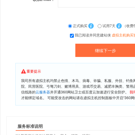
正式购买
试用7天
（收费
我已阅读并同意建站侠
虚拟主机购买
重要提示
我司所有虚拟主机均禁止色情、木马、病毒、诈骗、私服、外挂、钓鱼
院、民营医院、弓驽刀剑、赌博用具、游戏币交易、减肥丰胸类、警用
信线路的
云服务器
并开通360网站卫士或百度云加速进行安全防护。
我
才能绑定域名。 可能受攻击的网站请在虚拟主机控制面板中开启“360网
服务标准说明