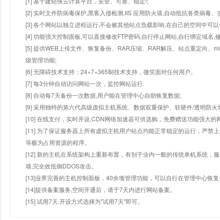
[1] 基于建站侠云计算平台，安全、可靠、稳定!;
[2] 实时文件防病毒保护,黑客入侵检测,IIS 应用防火墙,自动抵抗各类病毒、
[3] 各个网站以独立进程运行,不会被其他站点负载影响,在自己的空间中可以使用
[4] 功能强大控制面板,可以直接修改FTP密码,自行停止网站,自行绑定域名,
[5] 提供WEB上传文件、恢复备份、RAR压缩、RAR解压、站点重定向
级管理功能;
[6] 无障碍技术支持：24×7×365制技术支持，微笑面对任何用户。
[7] 每3分钟自动访问网站一次，监控网站运行.
[8] 自动每7天备份一次数据,用户能在管理中心自助恢复数据;
[9] 采用独特的第六代高级虚拟主机系统、数据双重保护、软硬件/透明防火
[10] 在线支付，实时开设,CDN网络加速器可供选购，免费赠送功能强大
[11] 为了保证服务器上所有虚拟主机用户站点均能正常稳定的运行，严禁上
等极为占用资源的程序。
[12] 新的主机在系统架构上重新布置，有别于业内一般的传统单机系统，
墙,完全效抵御DDOS攻击。
[13]业界完善的主机控制面板，40余项管理功能，可以自行在管理中心恢
[14]提供备案服务,空间开通后，请于7天内进行网站备案。
[15] 试用7天.开设方式选择为"试用7天"即可。