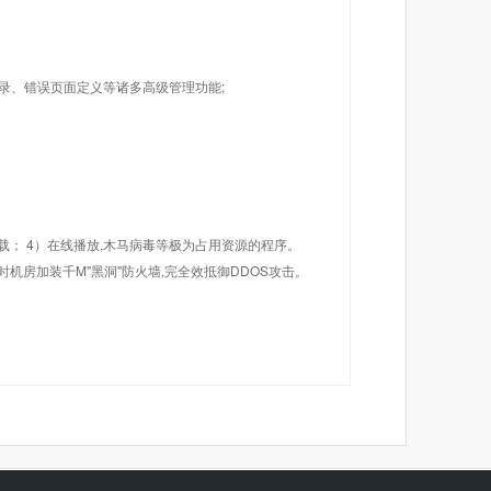
目录、错误页面定义等诸多高级管理功能;
载； 4）在线播放,木马病毒等极为占用资源的程序。
机房加装千M"黑洞"防火墙,完全效抵御DDOS攻击。