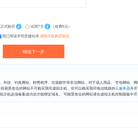
正式购买
试用7天
（收费5元）
我已阅读并同意建站侠
虚拟主机购买协议
、外挂、钓鱼网站、秒赞程序、垃圾邮件等非法网站，对于成人用品、 空包网站、
险容易受攻击的网站不可购买我司虚拟主机，但可以购买我司电信线路的
云服务器
并开
拟主机必须备案成功后才能绑定域名。 可能受攻击的网站请在虚拟主机控制面板中开启“