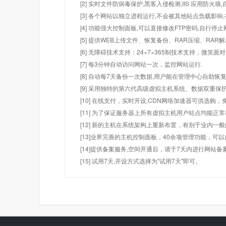
[2] 实时文件防病毒保护,黑客入侵检测,IIS 应用防火
[3] 各个网站以独立进程运行,不会被其他站点负载影响,
[4] 功能强大控制面板,可以直接修改FTP密码,自行停
[5] 提供WEB上传文件、恢复备份、RAR压缩、R
[6] 无障碍技术支持：24×7×365制技术支持，微笑面
[7] 每3分钟自动访问网站一次，监控网站运行.
[8] 自动每7天备份一次数据,用户能在管理中心自助恢复
[9] 采用独特的第六代高级虚拟主机系统、数据双重保
[10] 在线支付，实时开设,CDN网络加速器可供选
[11] 为了保证服务器上所有虚拟主机用户站点均能正
[12] 新的主机在系统架构上重新布置，有别于业内一
[13]业界完善的主机控制面板，40余项管理功能，可
[14]提供备案服务,空间开通后，请于7天内进行网站备
[15] 试用7天.开设方式选择为"试用7天"即可。