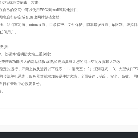
墙,自动抵抗各类病毒、攻击;
在自己的空间中可以使用FSO和jmail等其他控件;
止网站,自行绑定域名,修改网站缺省文档;
AR解压、站点重定向、mime设置、目录保护、文件保护、脚本错误设置、ip限制、虚拟
对任何用户。
数据;
护、软硬件/透明防火墙三重保障;
购，免费赠送功能强大的网站情报系统,如虎添翼般让您的网上空间发挥最大功效!
常稳定的运行，严禁上传及运行以下程序：1）聊天室； 2）江湖游戏； 3）大型软件下
般的传统单机系统，服务器群前端加装硬件防火墙，全面提速，稳定、安全、高效。 同时
以自行在管理中心恢复备份。
案。