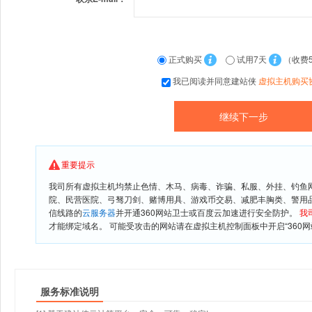
正式购买
试用7天
（收费
我已阅读并同意建站侠
虚拟主机购买
重要提示
我司所有虚拟主机均禁止色情、木马、病毒、诈骗、私服、外挂、钓鱼
院、民营医院、弓驽刀剑、赌博用具、游戏币交易、减肥丰胸类、警用
信线路的
云服务器
并开通360网站卫士或百度云加速进行安全防护。
我
才能绑定域名。 可能受攻击的网站请在虚拟主机控制面板中开启“360网
服务标准说明