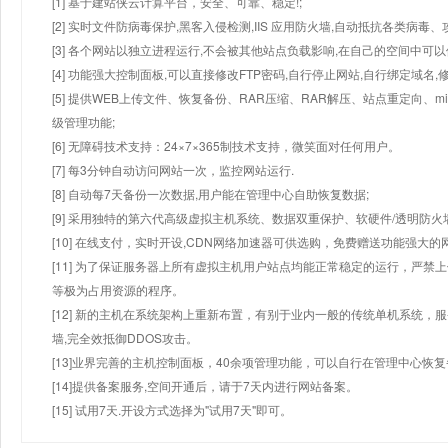
[1] 基于建站侠云计算平台，安全、可靠、稳定!;
[2] 实时文件防病毒保护,黑客入侵检测,IIS 应用防火墙,自动抵抗各类病毒、
[3] 各个网站以独立进程运行,不会被其他站点负载影响,在自己的空间中可以使用
[4] 功能强大控制面板,可以直接修改FTP密码,自行停止网站,自行绑定域名,
[5] 提供WEB上传文件、恢复备份、RAR压缩、RAR解压、站点重定向
级管理功能;
[6] 无障碍技术支持：24×7×365制技术支持，微笑面对任何用户。
[7] 每3分钟自动访问网站一次，监控网站运行.
[8] 自动每7天备份一次数据,用户能在管理中心自助恢复数据;
[9] 采用独特的第六代高级虚拟主机系统、数据双重保护、软硬件/透明防火
[10] 在线支付，实时开设,CDN网络加速器可供选购，免费赠送功能强大
[11] 为了保证服务器上所有虚拟主机用户站点均能正常稳定的运行，严禁上
等极为占用资源的程序。
[12] 新的主机在系统架构上重新布置，有别于业内一般的传统单机系统，
墙,完全效抵御DDOS攻击。
[13]业界完善的主机控制面板，40余项管理功能，可以自行在管理中心恢
[14]提供备案服务,空间开通后，请于7天内进行网站备案。
[15] 试用7天.开设方式选择为"试用7天"即可。