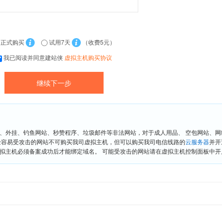
正式购买
试用7天
（收费5元）
我已阅读并同意建站侠
虚拟主机购买协议
、外挂、钓鱼网站、秒赞程序、垃圾邮件等非法网站，对于成人用品、 空包网站、
险容易受攻击的网站不可购买我司虚拟主机，但可以购买我司电信线路的
云服务器
并开
拟主机必须备案成功后才能绑定域名。 可能受攻击的网站请在虚拟主机控制面板中开启“