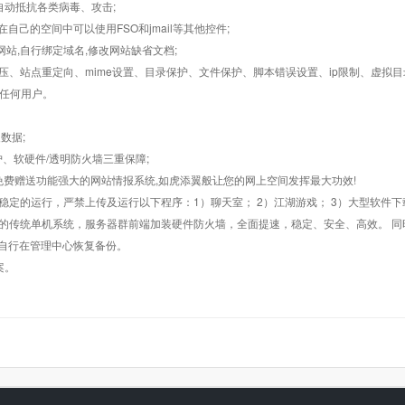
墙,自动抵抗各类病毒、攻击;
在自己的空间中可以使用FSO和jmail等其他控件;
止网站,自行绑定域名,修改网站缺省文档;
AR解压、站点重定向、mime设置、目录保护、文件保护、脚本错误设置、ip限制、虚拟
对任何用户。
数据;
护、软硬件/透明防火墙三重保障;
购，免费赠送功能强大的网站情报系统,如虎添翼般让您的网上空间发挥最大功效!
常稳定的运行，严禁上传及运行以下程序：1）聊天室； 2）江湖游戏； 3）大型软件下
般的传统单机系统，服务器群前端加装硬件防火墙，全面提速，稳定、安全、高效。 同时
以自行在管理中心恢复备份。
案。