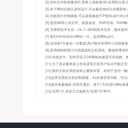
[2] 实时文件防病毒保护,黑客入侵检测,IIS 应用防火
[3] 各个网站以独立进程运行,不会被其他站点负载影响,
[4] 功能强大控制面板,可以直接修改FTP密码,自行停
[5] 提供WEB上传文件、恢复备份、RAR压缩、R
[6] 无障碍技术支持：24×7×365制技术支持，微笑面
[7] 每3分钟自动访问网站一次，监控网站运行.
[8] 自动每7天备份一次数据,用户能在管理中心自助恢复
[9] 采用独特的第六代高级虚拟主机系统、数据双重保
[10] 在线支付，实时开设,CDN网络加速器可供选
[11] 为了保证服务器上所有虚拟主机用户站点均能正
[12] 新的主机在系统架构上重新布置，有别于业内一
[13]业界完善的主机控制面板，40余项管理功能，可
[14]提供备案服务,空间开通后，请于7天内进行网站备
[15] 试用7天.开设方式选择为"试用7天"即可。