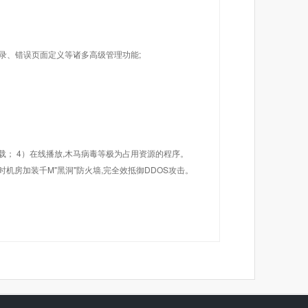
目录、错误页面定义等诸多高级管理功能;
载； 4）在线播放,木马病毒等极为占用资源的程序。
机房加装千M"黑洞"防火墙,完全效抵御DDOS攻击。