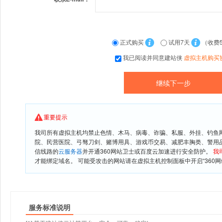
正式购买
试用7天
（收费
我已阅读并同意建站侠
虚拟主机购买
重要提示
我司所有虚拟主机均禁止色情、木马、病毒、诈骗、私服、外挂、钓鱼
院、民营医院、弓驽刀剑、赌博用具、游戏币交易、减肥丰胸类、警用
信线路的
云服务器
并开通360网站卫士或百度云加速进行安全防护。
我
才能绑定域名。 可能受攻击的网站请在虚拟主机控制面板中开启“360网
服务标准说明