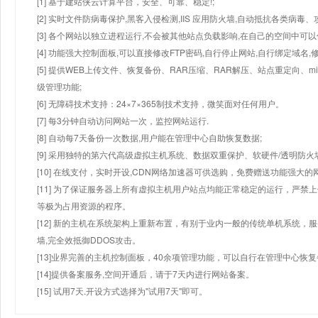
[1] 基于建站侠云计算平台，安全、可靠、稳定!;
[2] 实时文件防病毒保护,黑客入侵检测,IIS 应用防火墙,自动抵抗各类病毒、
[3] 各个网站以独立进程运行,不会被其他站点负载影响,在自己的空间中可以使用
[4] 功能强大控制面板,可以直接修改FTP密码,自行停止网站,自行绑定域名,
[5] 提供WEB上传文件、恢复备份、RAR压缩、RAR解压、站点重定向
级管理功能;
[6] 无障碍技术支持：24×7×365制技术支持，微笑面对任何用户。
[7] 每3分钟自动访问网站一次，监控网站运行.
[8] 自动每7天备份一次数据,用户能在管理中心自助恢复数据;
[9] 采用独特的第六代高级虚拟主机系统、数据双重保护、软硬件/透明防火
[10] 在线支付，实时开设,CDN网络加速器可供选购，免费赠送功能强大
[11] 为了保证服务器上所有虚拟主机用户站点均能正常稳定的运行，严禁上
等极为占用资源的程序。
[12] 新的主机在系统架构上重新布置，有别于业内一般的传统单机系统，
墙,完全效抵御DDOS攻击。
[13]业界完善的主机控制面板，40余项管理功能，可以自行在管理中心恢
[14]提供备案服务,空间开通后，请于7天内进行网站备案。
[15] 试用7天.开设方式选择为"试用7天"即可。