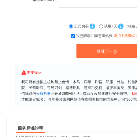
正式购买
试用7天
（收费
我已阅读并同意建站侠
虚拟主机购买
重要提示
我司所有虚拟主机均禁止色情、木马、病毒、诈骗、私服、外挂、钓鱼
院、民营医院、弓驽刀剑、赌博用具、游戏币交易、减肥丰胸类、警用
信线路的
云服务器
并开通360网站卫士或百度云加速进行安全防护。
我
才能绑定域名。 可能受攻击的网站请在虚拟主机控制面板中开启“360网
服务标准说明