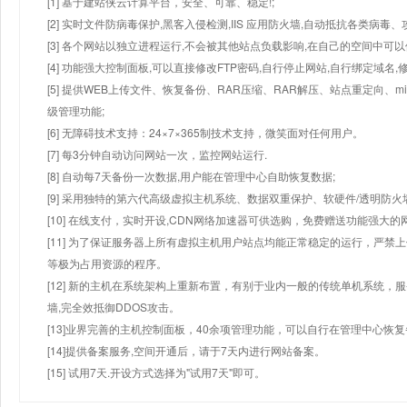
[1] 基于建站侠云计算平台，安全、可靠、稳定!;
[2] 实时文件防病毒保护,黑客入侵检测,IIS 应用防火墙,自动抵抗各类病毒、
[3] 各个网站以独立进程运行,不会被其他站点负载影响,在自己的空间中可以使用
[4] 功能强大控制面板,可以直接修改FTP密码,自行停止网站,自行绑定域名,
[5] 提供WEB上传文件、恢复备份、RAR压缩、RAR解压、站点重定向
级管理功能;
[6] 无障碍技术支持：24×7×365制技术支持，微笑面对任何用户。
[7] 每3分钟自动访问网站一次，监控网站运行.
[8] 自动每7天备份一次数据,用户能在管理中心自助恢复数据;
[9] 采用独特的第六代高级虚拟主机系统、数据双重保护、软硬件/透明防火
[10] 在线支付，实时开设,CDN网络加速器可供选购，免费赠送功能强大
[11] 为了保证服务器上所有虚拟主机用户站点均能正常稳定的运行，严禁上
等极为占用资源的程序。
[12] 新的主机在系统架构上重新布置，有别于业内一般的传统单机系统，
墙,完全效抵御DDOS攻击。
[13]业界完善的主机控制面板，40余项管理功能，可以自行在管理中心恢
[14]提供备案服务,空间开通后，请于7天内进行网站备案。
[15] 试用7天.开设方式选择为"试用7天"即可。