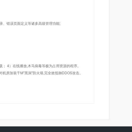
目录、错误页面定义等诸多高级管理功能;
载； 4）在线播放,木马病毒等极为占用资源的程序。
机房加装千M"黑洞"防火墙,完全效抵御DDOS攻击。