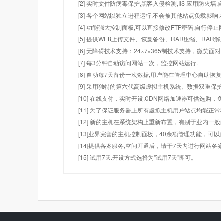
[2] 实时文件防病毒保护,黑客入侵检测,IIS 应用防火
[3] 各个网站以独立进程运行,不会被其他站点负载影响,
[4] 功能强大控制面板,可以直接修改FTP密码,自行停
[5] 提供WEB上传文件、恢复备份、RAR压缩、R
[6] 无障碍技术支持：24×7×365制技术支持，微笑面
[7] 每3分钟自动访问网站一次，监控网站运行.
[8] 自动每7天备份一次数据,用户能在管理中心自助恢复
[9] 采用独特的第六代高级虚拟主机系统、数据双重保
[10] 在线支付，实时开设,CDN网络加速器可供选
[11] 为了保证服务器上所有虚拟主机用户站点均能正
[12] 新的主机在系统架构上重新布置，有别于业内一
[13]业界完善的主机控制面板，40余项管理功能，可
[14]提供备案服务,空间开通后，请于7天内进行网站备
[15] 试用7天.开设方式选择为"试用7天"即可。