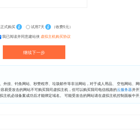
正式购买
试用7天
（收费5元）
我已阅读并同意建站侠
虚拟主机购买协议
、外挂、钓鱼网站、秒赞程序、垃圾邮件等非法网站，对于成人用品、 空包网站、
险容易受攻击的网站不可购买我司虚拟主机，但可以购买我司电信线路的
云服务器
并开
拟主机必须备案成功后才能绑定域名。 可能受攻击的网站请在虚拟主机控制面板中开启“