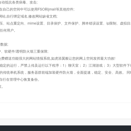
墙,自动抵抗各类病毒、攻击;
在自己的空间中可以使用FSO和jmail等其他控件;
止网站,自行绑定域名,修改网站缺省文档;
AR解压、站点重定向、mime设置、目录保护、文件保护、脚本错误设置、ip限制、虚拟
对任何用户。
数据;
护、软硬件/透明防火墙三重保障;
购，免费赠送功能强大的网站情报系统,如虎添翼般让您的网上空间发挥最大功效!
常稳定的运行，严禁上传及运行以下程序：1）聊天室； 2）江湖游戏； 3）大型软件下
般的传统单机系统，服务器群前端加装硬件防火墙，全面提速，稳定、安全、高效。 同时
以自行在管理中心恢复备份。
案。