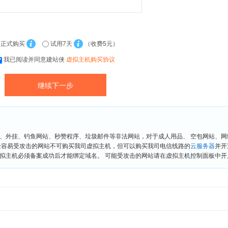
正式购买
试用7天
（收费5元）
我已阅读并同意建站侠
虚拟主机购买协议
、外挂、钓鱼网站、秒赞程序、垃圾邮件等非法网站，对于成人用品、 空包网站、
险容易受攻击的网站不可购买我司虚拟主机，但可以购买我司电信线路的
云服务器
并开
拟主机必须备案成功后才能绑定域名。 可能受攻击的网站请在虚拟主机控制面板中开启“