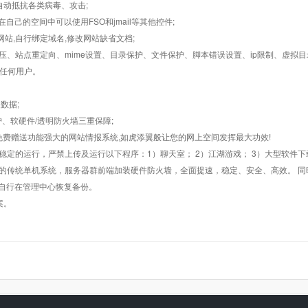
墙,自动抵抗各类病毒、攻击;
在自己的空间中可以使用FSO和jmail等其他控件;
止网站,自行绑定域名,修改网站缺省文档;
AR解压、站点重定向、mime设置、目录保护、文件保护、脚本错误设置、ip限制、虚拟
对任何用户。
数据;
护、软硬件/透明防火墙三重保障;
购，免费赠送功能强大的网站情报系统,如虎添翼般让您的网上空间发挥最大功效!
常稳定的运行，严禁上传及运行以下程序：1）聊天室； 2）江湖游戏； 3）大型软件下
般的传统单机系统，服务器群前端加装硬件防火墙，全面提速，稳定、安全、高效。 同时
以自行在管理中心恢复备份。
案。