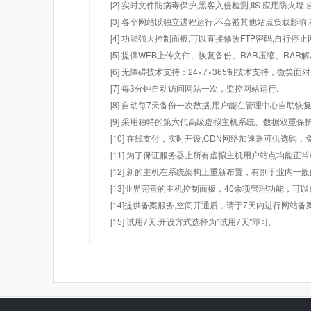
[2] 实时文件防病毒保护,黑客入侵检测,IIS 应用防火
[3] 各个网站以独立进程运行,不会被其他站点负载影响,
[4] 功能强大控制面板,可以直接修改FTP密码,自行停
[5] 提供WEB上传文件、恢复备份、RAR压缩、R
[6] 无障碍技术支持：24×7×365制技术支持，微笑面
[7] 每3分钟自动访问网站一次，监控网站运行.
[8] 自动每7天备份一次数据,用户能在管理中心自助恢复
[9] 采用独特的第六代高级虚拟主机系统、数据双重保
[10] 在线支付，实时开设,CDN网络加速器可供选
[11] 为了保证服务器上所有虚拟主机用户站点均能正
[12] 新的主机在系统架构上重新布置，有别于业内一
[13]业界完善的主机控制面板，40余项管理功能，可
[14]提供备案服务,空间开通后，请于7天内进行网站备
[15] 试用7天.开设方式选择为"试用7天"即可。