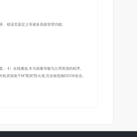
目录、错误页面定义等诸多高级管理功能;
载； 4）在线播放,木马病毒等极为占用资源的程序。
机房加装千M"黑洞"防火墙,完全效抵御DDOS攻击。