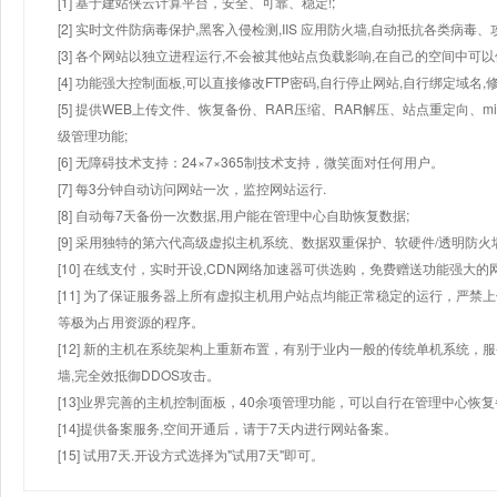
[1] 基于建站侠云计算平台，安全、可靠、稳定!;
[2] 实时文件防病毒保护,黑客入侵检测,IIS 应用防火墙,自动抵抗各类病毒、
[3] 各个网站以独立进程运行,不会被其他站点负载影响,在自己的空间中可以使用
[4] 功能强大控制面板,可以直接修改FTP密码,自行停止网站,自行绑定域名,
[5] 提供WEB上传文件、恢复备份、RAR压缩、RAR解压、站点重定向
级管理功能;
[6] 无障碍技术支持：24×7×365制技术支持，微笑面对任何用户。
[7] 每3分钟自动访问网站一次，监控网站运行.
[8] 自动每7天备份一次数据,用户能在管理中心自助恢复数据;
[9] 采用独特的第六代高级虚拟主机系统、数据双重保护、软硬件/透明防火
[10] 在线支付，实时开设,CDN网络加速器可供选购，免费赠送功能强大
[11] 为了保证服务器上所有虚拟主机用户站点均能正常稳定的运行，严禁上
等极为占用资源的程序。
[12] 新的主机在系统架构上重新布置，有别于业内一般的传统单机系统，
墙,完全效抵御DDOS攻击。
[13]业界完善的主机控制面板，40余项管理功能，可以自行在管理中心恢
[14]提供备案服务,空间开通后，请于7天内进行网站备案。
[15] 试用7天.开设方式选择为"试用7天"即可。