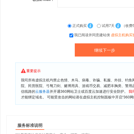
正式购买
试用7天
（收费
我已阅读并同意建站侠
虚拟主机购买
重要提示
我司所有虚拟主机均禁止色情、木马、病毒、诈骗、私服、外挂、钓鱼
院、民营医院、弓驽刀剑、赌博用具、游戏币交易、减肥丰胸类、警用
信线路的
云服务器
并开通360网站卫士或百度云加速进行安全防护。
我
才能绑定域名。 可能受攻击的网站请在虚拟主机控制面板中开启“360网
服务标准说明