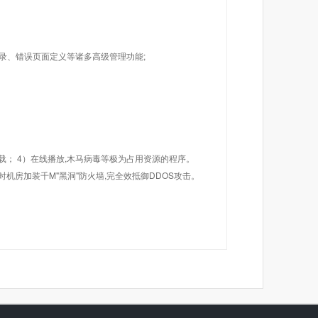
目录、错误页面定义等诸多高级管理功能;
载； 4）在线播放,木马病毒等极为占用资源的程序。
机房加装千M"黑洞"防火墙,完全效抵御DDOS攻击。