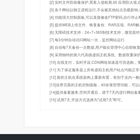
[2] 实时文件防病毒保护,黑客入侵检测,IIS 应用防火
[3] 各个网站以独立进程运行,不会被其他站点负载影响,
[4] 功能强大控制面板,可以直接修改FTP密码,自行停
[5] 提供WEB上传文件、恢复备份、RAR压缩、R
[6] 无障碍技术支持：24×7×365制技术支持，微笑面
[7] 每3分钟自动访问网站一次，监控网站运行.
[8] 自动每7天备份一次数据,用户能在管理中心自助恢复
[9] 采用独特的第六代高级虚拟主机系统、数据双重保
[10] 在线支付，实时开设,CDN网络加速器可供选
[11] 为了保证服务器上所有虚拟主机用户站点均能正
[12] 新的主机在系统架构上重新布置，有别于业内一
[13]业界完善的主机控制面板，40余项管理功能，可
[14]提供备案服务,空间开通后，请于7天内进行网站备
[15] 试用7天.开设方式选择为"试用7天"即可。