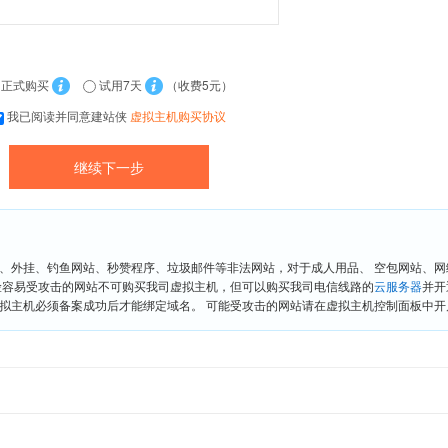
正式购买
试用7天
（收费5元）
我已阅读并同意建站侠
虚拟主机购买协议
、外挂、钓鱼网站、秒赞程序、垃圾邮件等非法网站，对于成人用品、 空包网站、
险容易受攻击的网站不可购买我司虚拟主机，但可以购买我司电信线路的
云服务器
并开
拟主机必须备案成功后才能绑定域名。 可能受攻击的网站请在虚拟主机控制面板中开启“