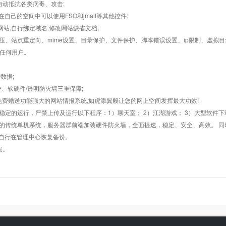
墙,自动抵抗各类病毒、攻击;
在自己的空间中可以使用FSO和jmail等其他控件;
止网站,自行绑定域名,修改网站缺省文档;
AR解压、站点重定向、mime设置、目录保护、文件保护、脚本错误设置、ip限制、虚拟
对任何用户。
数据;
护、软硬件/透明防火墙三重保障;
购，免费赠送功能强大的网站情报系统,如虎添翼般让您的网上空间发挥最大功效!
常稳定的运行，严禁上传及运行以下程序：1）聊天室； 2）江湖游戏； 3）大型软件下
般的传统单机系统，服务器群前端加装硬件防火墙，全面提速，稳定、安全、高效。 同时
以自行在管理中心恢复备份。
案。