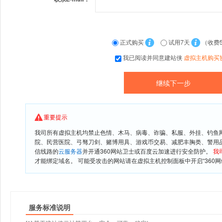
正式购买
试用7天
（收费
我已阅读并同意建站侠
虚拟主机购买
重要提示
我司所有虚拟主机均禁止色情、木马、病毒、诈骗、私服、外挂、钓鱼
院、民营医院、弓驽刀剑、赌博用具、游戏币交易、减肥丰胸类、警用
信线路的
云服务器
并开通360网站卫士或百度云加速进行安全防护。
我
才能绑定域名。 可能受攻击的网站请在虚拟主机控制面板中开启“360网
服务标准说明