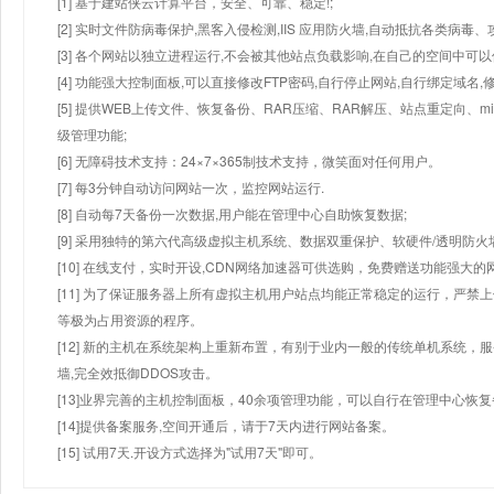
[1] 基于建站侠云计算平台，安全、可靠、稳定!;
[2] 实时文件防病毒保护,黑客入侵检测,IIS 应用防火墙,自动抵抗各类病毒、
[3] 各个网站以独立进程运行,不会被其他站点负载影响,在自己的空间中可以使用
[4] 功能强大控制面板,可以直接修改FTP密码,自行停止网站,自行绑定域名,
[5] 提供WEB上传文件、恢复备份、RAR压缩、RAR解压、站点重定向
级管理功能;
[6] 无障碍技术支持：24×7×365制技术支持，微笑面对任何用户。
[7] 每3分钟自动访问网站一次，监控网站运行.
[8] 自动每7天备份一次数据,用户能在管理中心自助恢复数据;
[9] 采用独特的第六代高级虚拟主机系统、数据双重保护、软硬件/透明防火
[10] 在线支付，实时开设,CDN网络加速器可供选购，免费赠送功能强大
[11] 为了保证服务器上所有虚拟主机用户站点均能正常稳定的运行，严禁上
等极为占用资源的程序。
[12] 新的主机在系统架构上重新布置，有别于业内一般的传统单机系统，
墙,完全效抵御DDOS攻击。
[13]业界完善的主机控制面板，40余项管理功能，可以自行在管理中心恢
[14]提供备案服务,空间开通后，请于7天内进行网站备案。
[15] 试用7天.开设方式选择为"试用7天"即可。