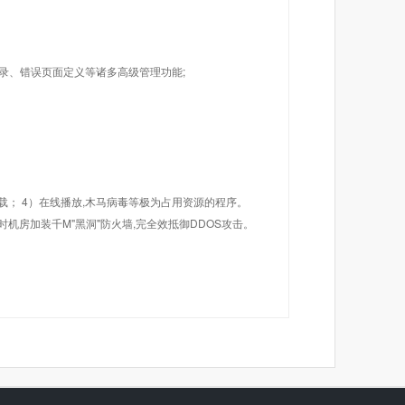
目录、错误页面定义等诸多高级管理功能;
载； 4）在线播放,木马病毒等极为占用资源的程序。
机房加装千M"黑洞"防火墙,完全效抵御DDOS攻击。