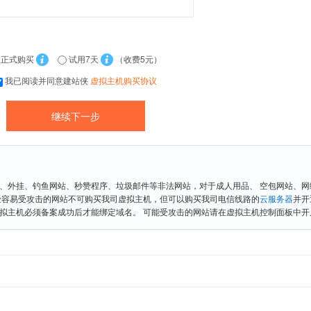
正式购买
试用7天
（收费5元）
我已阅读并同意建站侠
虚拟主机购买协议
、外挂、钓鱼网站、秒赞程序、垃圾邮件等非法网站，对于成人用品、 空包网站、
险容易受攻击的网站不可购买我司虚拟主机，但可以购买我司电信线路的
云服务器
并开
拟主机必须备案成功后才能绑定域名。 可能受攻击的网站请在虚拟主机控制面板中开启“