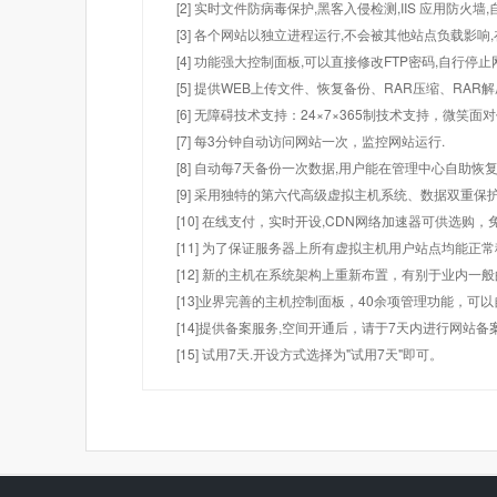
[2] 实时文件防病毒保护,黑客入侵检测,IIS 应用防火
[3] 各个网站以独立进程运行,不会被其他站点负载影响,
[4] 功能强大控制面板,可以直接修改FTP密码,自行停
[5] 提供WEB上传文件、恢复备份、RAR压缩、R
[6] 无障碍技术支持：24×7×365制技术支持，微笑面
[7] 每3分钟自动访问网站一次，监控网站运行.
[8] 自动每7天备份一次数据,用户能在管理中心自助恢复
[9] 采用独特的第六代高级虚拟主机系统、数据双重保
[10] 在线支付，实时开设,CDN网络加速器可供选
[11] 为了保证服务器上所有虚拟主机用户站点均能正
[12] 新的主机在系统架构上重新布置，有别于业内一
[13]业界完善的主机控制面板，40余项管理功能，可
[14]提供备案服务,空间开通后，请于7天内进行网站备
[15] 试用7天.开设方式选择为"试用7天"即可。