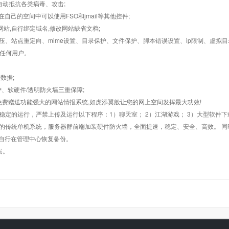
墙,自动抵抗各类病毒、攻击;
在自己的空间中可以使用FSO和jmail等其他控件;
止网站,自行绑定域名,修改网站缺省文档;
AR解压、站点重定向、mime设置、目录保护、文件保护、脚本错误设置、ip限制、虚拟
对任何用户。
数据;
护、软硬件/透明防火墙三重保障;
购，免费赠送功能强大的网站情报系统,如虎添翼般让您的网上空间发挥最大功效!
常稳定的运行，严禁上传及运行以下程序：1）聊天室； 2）江湖游戏； 3）大型软件下
般的传统单机系统，服务器群前端加装硬件防火墙，全面提速，稳定、安全、高效。 同时
以自行在管理中心恢复备份。
案。