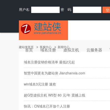
用户名:
密 码:
建站侠首页
客服中心
新闻中心
首页
域名注册
虚拟主机
云服务器
域名注册促销价格清单 最低2元起
智慧中国更名为建站侠 Jianzhanxia.com
win域名3元注册 速抢
超G型虚拟主机 W5型 80 元/年 震撼上线
快讯：CN域名已开放个人注册