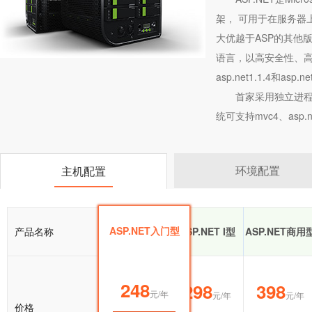
架， 可用于在服务器上
大优越于ASP的其他版
语言，以高安全性、高
asp.net1.1.4和asp.net
首家采用独立进程
统可支持mvc4、asp.ne
环境配置
主机配置
ASP.NET入门型
产品名称
ASP.NET入门型
ASP.NET I型
ASP.NET商用
248
248
298
398
元/年
元/年
元/年
元/年
价格