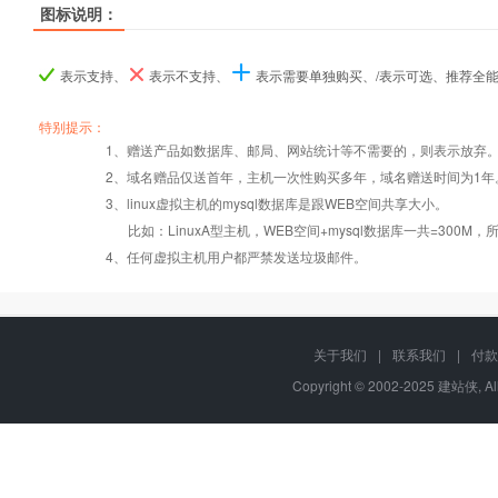
图标说明：
产品名称
产品名称
产品名称
ASP.NET入门型
ASP.NET入门型
ASP.NET入门型
ASP.NET I型
ASP.NET I型
ASP.NET I型
ASP.NET商用
ASP.NET商用
ASP.NET商用
表示支持、
表示不支持、
表示需要单独购买、/表示可选、推荐全
产品编号
产品编号
产品编号
a001
a001
a001
b019
b019
b019
b020
b020
b020
特别提示：
1、赠送产品如数据库、邮局、网站统计等不需要的，则表示放弃
2、域名赠品仅送首年，主机一次性购买多年，域名赠送时间为1年
操作系统
设置首页
数据定期备份
Windows2008
Windows2008
Windows2008
3、linux虚拟主机的mysql数据库是跟WEB空间共享大小。
比如：LinuxA型主机，WEB空间+mysql数据库一共=3
PHP
错误页面定义
数据自助恢复
4、任何虚拟主机用户都严禁发送垃圾邮件。
ASP
rar在线压缩
10重安全保障
关于我们
|
联系我们
|
付款
Copyright © 2002-2025 建站侠, A
ASP.net
免费预装软件
千兆防火墙系统
MSSQL
版本：2000/2005/
Urlrewrite
QQ全球免费电话