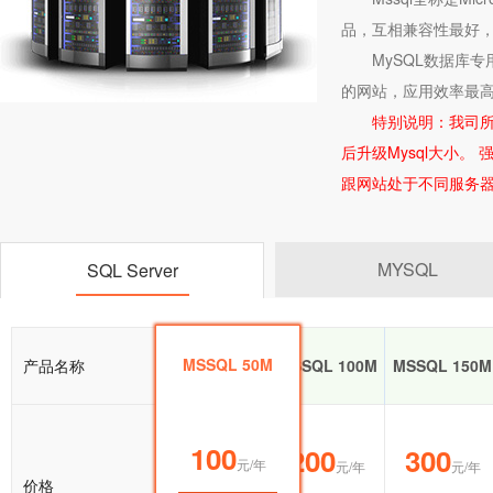
品，互相兼容性最好，As
MySQL数据库
的网站，应用效率最
特别说明：我司
后升级Mysql大小
跟网站处于不同服务
MYSQL
SQL Server
MSSQL 50M
产品名称
MSSQL 50M
MSSQL 100M
MSSQL 150M
100
100
200
300
元/年
元/年
元/年
元/年
价格