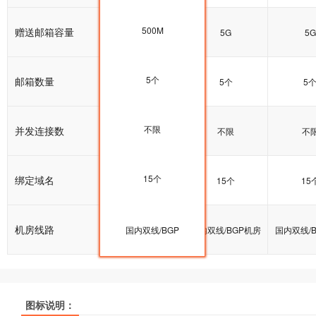
500M
赠送邮箱容量
5G
5G
5G
5个
邮箱数量
5个
5个
5
不限
并发连接数
不限
不限
不
15个
绑定域名
15个
15个
15
机房线路
国内双线/BGP机房
国内双线/BGP
国内双线/BGP机房
国内双线/
图标说明：
产品名称
产品名称
产品名称
双线普及型
双线普及型
双线普及型
双线企业型
双线企业型
双线企业型
双线商
双线商
双线商