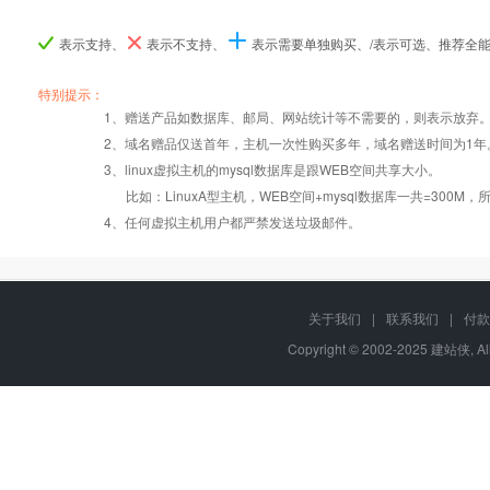
表示支持、
表示不支持、
表示需要单独购买、/表示可选、推荐全
产品编号
产品编号
产品编号
B060
B060
B060
B061
B061
B061
B06
B06
B06
特别提示：
1、赠送产品如数据库、邮局、网站统计等不需要的，则表示放弃
Windows2008/
Windows2008/
Windows
2、域名赠品仅送首年，主机一次性购买多年，域名赠送时间为1年
操作系统
设置首页
数据定期备份
Linux
Linux
Lin
3、linux虚拟主机的mysql数据库是跟WEB空间共享大小。
比如：LinuxA型主机，WEB空间+mysql数据库一共=3
PHP
错误页面定义
数据自助恢复
4、任何虚拟主机用户都严禁发送垃圾邮件。
ASP
rar在线压缩
10重安全保障
关于我们
|
联系我们
|
付款
Copyright © 2002-2025 建站侠, A
ASP.net
免费预装软件
千兆防火墙系统
MSSQL版本:
2000/2005/
Urlrewrite
QQ全球免费电话
2008/2012