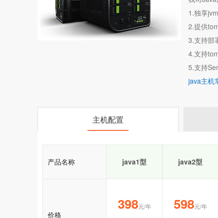
1.独享j
2.提供to
3.支持部
4.支持tom
5.支持Servl
java主
主机配置
产品名称
java1型
java2型
398
598
元/年
元/年
价格