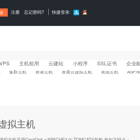
注册
忘记密码?
快捷登录:
VPS
主机租用
云建站
小程序
SSL证书
企业
机
集群主机
香港主机
香港云虚拟主机
美国主机
ASP.
va虚拟主机
虚拟主机
采用CentOs6.x/APACHE2.0/ TOMCAT6架构,有如下特点：