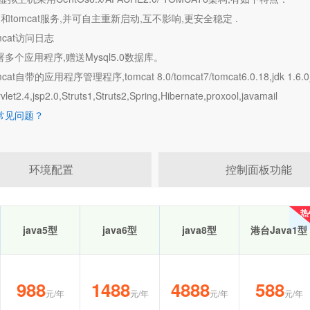
vm和tomcat服务,并可自主重新启动,互不影响,更安全稳定 .
mcat访问日志
署多个应用程序,赠送Mysql5.0数据库。
cat自带的应用程序管理程序,tomcat 8.0/tomcat7/tomcat6.0.18,jdk 1.6.0_1
et2.4,jsp2.0,Struts1,Struts2,Spring,Hibernate,proxool,javamail
机常见问题？
环境配置
控制面板功能
热
热
java5型
java6型
java8型
港台Java1型
988
1488
4888
588
元/年
元/年
元/年
元/年