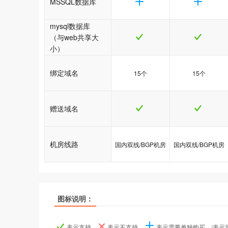
MSSQL数据库
mysql数据库
（与web共享大
小）
绑定域名
15个
15个
赠送域名
机房线路
国内双线/BGP机房
国内双线/BGP机房
图标说明：
产品名称
产品名称
产品名称
java1型
java1型
java1型
java2型
java2型
java2型
表示支持、
表示不支持、
表示需要单独购买、/表