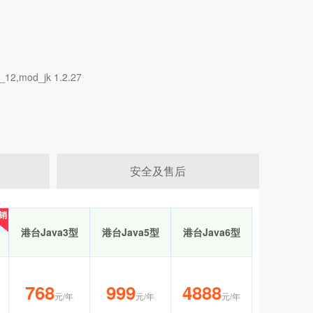
2,mod_jk 1.2.27
安全及售后
销
销
港台Java3型
港台Java5型
港台Java6型
768
999
4888
元/年
元/年
元/年