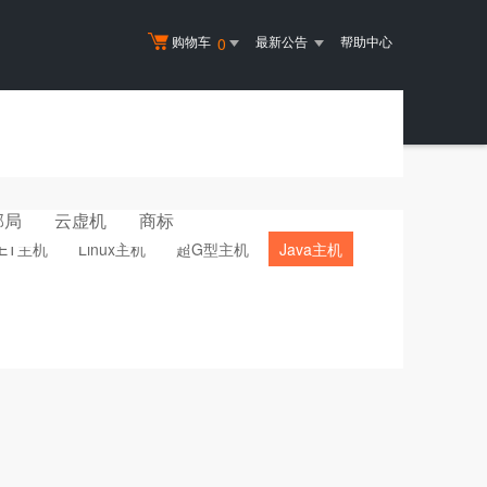
购物车
最新公告
帮助中心
0
邮局
云虚机
商标
NET主机
Linux主机
超G型主机
Java主机