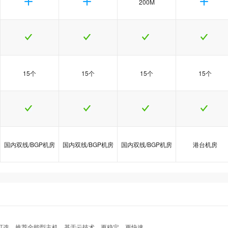
200M
15个
15个
15个
15个
国内双线/BGP机房
国内双线/BGP机房
国内双线/BGP机房
港台机房
热
热
热
java5型
java5型
java5型
java6型
java6型
java6型
java8型
java8型
java8型
港台Java1型
港台Java1型
港台Java1型
示可选、推荐全能型主机，基于云技术，更稳定、更快速。